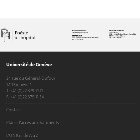
Université de Genève
24 rue du Général-Dufour
1211 Genève 4
T. +41 (0)22 379 71 11
F. +41 (0)22 379 11 34
Contact
Plans d'accès aux bâtiments
L'UNIGE de A à Z