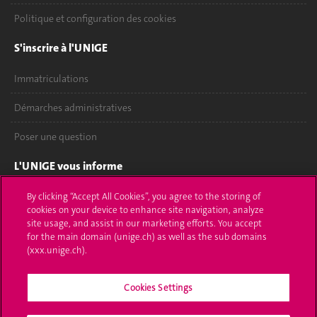
Politique et configuration des cookies
S'inscrire à l'UNIGE
Immatriculations
Démarches administratives
Poser une question
L'UNIGE vous informe
UNIGE Mobile
By clicking “Accept All Cookies”, you agree to the storing of
cookies on your device to enhance site navigation, analyze
site usage, and assist in our marketing efforts. You accept
Médias
for the main domain (unige.ch) as well as the sub domains
(xxx.unige.ch).
Offres d'emploi
Bibliothèque
Cookies Settings
Calendrier académique